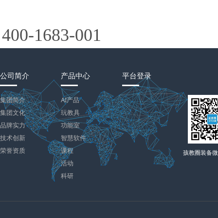
400-1683-001
公司简介
产品中心
平台登录
集团简介
AI产品
集团文化
玩教具
品牌实力
功能室
技术创新
智慧软件
荣誉资质
课程
孩教圈装备微
活动
科研