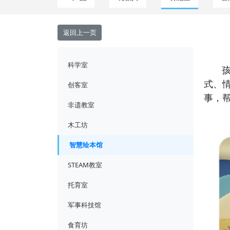
返回上一页
科学室
孩教
式、
创客室
事，
非遗教室
木工坊
智慧绘本馆
STEAM教室
托育室
军事科技馆
食育坊