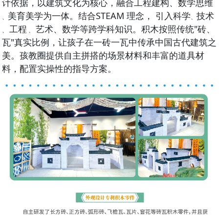
计依据，以建筑文化为核心，融合工程建构、数学思维
美育美学为一体。结合STEAM 理念， 引入科学
技术
、
、
工程
艺
术、数学等跨学科知识。积木按照传统"砖、
、
、
瓦"真实比例，让孩子在一砖一瓦中传承中国
古代建筑之
美。孩教圈提供自主拼搭的场景材料和丰富的道具材
料，配置实操性的指导
方案。