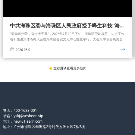
中共海珠区委与海珠区人民政府授予晔生科技“海珠区先进集体”称号
“劳动铸光荣，奋进十五五”，2026年7月29日下午，海珠区劳动模范、先进工作
者和先进集体表彰大会在海珠区会议文化中心隆重举行。大会集中表彰褒奖全
区各行各业先进典型的优秀个人与标杆集体。大会上中共海珠区委、海珠区人
2026-08-01
民政府正式授予广东晔生科技股份有限公司“海珠区先进集体”荣誉称号，并颁发
荣誉证书。
👆 左右滑动查看更多新闻
电话：400-1683-001
邮箱：yskj@yesheen.vip
网址：
new.61learn.com
地址：广州市海珠区华洲路2号时代方洲东区7栋3楼